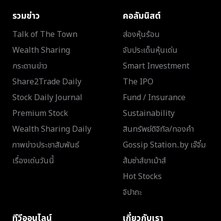
รวมข่าว
คอลัมนิสต์
Talk of The Town
ส่องหุ้นร้อน
Wealth Sharing
จับประเด็นหุ้นเด่น
กระดานข่าว
Smart Investment
Share2Trade Daily
The IPO
Stock Daily Journal
Fund / Insurance
Premium Stock
Sustainability
Wealth Sharing Daily
สินทรัพย์ดิจิทัล/ทองคำ
ภาพข่าวประชาสัมพันธ์
Gossip Station..by เจ๊จิ๋ม
เรื่องเด่นวันนี้
ส้มซ่าส์ขาเม้าส์
Hot Stocks
จิปาถะ
ทีวีออนไลน์
เกี่ยวกับเรา