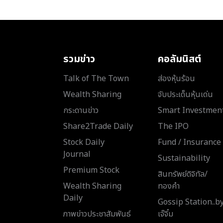
รวมข่าว
คอลัมนิสต์
Talk of The Town
ส่องหุ้นร้อน
Wealth Sharing
จับประเด็นหุ้นเด่น
กระดานข่าว
Smart Investmen
Share2Trade Daily
The IPO
Stock Daily
Fund / Insurance
Journal
Sustainability
Premium Stock
สินทรัพย์ดิจิทัล/
Wealth Sharing
ทองคำ
Daily
Gossip Station..b
ภาพข่าวประชาสัมพันธ์
เจ๊จิ๋ม