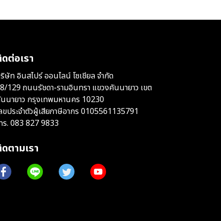
ิดต่อเรา
ริษัท อินสไปร์ ออนไลน์ โซเชียล จำกัด
8/129 ถนนรัชดา-รามอินทรา แขวงคันนายาว เขต
ันนายาว กรุงเทพมหานคร 10230
ลขประจำตัวผู้เสียภาษีอากร 0105561135791
ทร.
083 827 9833
ติดตามเรา