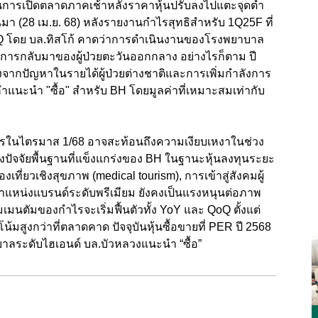
นการเปิดตลาดภาคเช้าหลังราคาหุ้นปรับลงไปแตะจุดต่ำ
านมา (28 เม.ย. 68) หลังรายงานกำไรสุทธิสำหรับ 1Q25F ที่
Q โดย บล.ทิสโก้ คาดว่าการดำเนินงานของโรงพยาบาล
ับการกลับมาของผู้ป่วยตะวันออกกลาง อย่างไรก็ตาม ปี
่องจากปัญหาในรายได้ผู้ป่วยต่างชาติและการเพิ่มกำลังการ
้คำแนะนำ "ซื้อ" สำหรับ BH โดยมูลค่าที่เหมาะสมเท่ากับ
การในไตรมาส 1/68 อาจสะท้อนถึงความเงียบเหงาในช่วง
งปัจจัยพื้นฐานที่แข็งแกร่งของ BH ในฐานะหุ้นลงทุนระยะ
ี่ยวเชิงสุขภาพ (medical tourism), การเข้าสู่สังคมผู้
ตำแหน่งแบรนด์ระดับพรีเมียม ยังคงเป็นแรงหนุนต่อภาพ
นตัมของกำไรจะเริ่มฟื้นตัวทั้ง YoY และ QoQ ตั้งแต่
สูงกว่าที่ตลาดคาด ปัจจุบันหุ้นซื้อขายที่ PER ปี 2568
พยาบาลระดับไฮเอนด์ บล.บัวหลวงแนะนำ “ซื้อ”