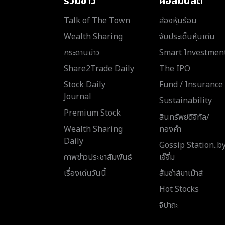
รวมข่าว
คอลัมนิสต์
Talk of The Town
ส่องหุ้นร้อน
Wealth Sharing
จับประเด็นหุ้นเด่น
กระดานข่าว
Smart Investmen
Share2Trade Daily
The IPO
Stock Daily
Fund / Insurance
Journal
Sustainability
Premium Stock
สินทรัพย์ดิจิทัล/
Wealth Sharing
ทองคำ
Daily
Gossip Station..b
ภาพข่าวประชาสัมพันธ์
เจ๊จิ๋ม
เรื่องเด่นวันนี้
ส้มซ่าส์ขาเม้าส์
Hot Stocks
จิปาถะ