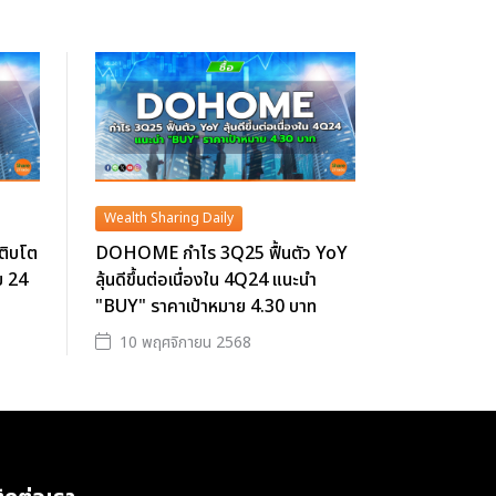
Wealth Sharing Daily
ติบโต
DOHOME กำไร 3Q25 ฟื้นตัว YoY
ย 24
ลุ้นดีขึ้นต่อเนื่องใน 4Q24 แนะนำ
"BUY" ราคาเป้าหมาย 4.30 บาท
10 พฤศจิกายน 2568