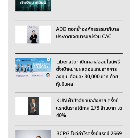
ADD ตอกย้ำองค์กรธรรมาภิบาล
ประกาศเจตนารมณ์ร่วม CAC
Liberator เปิดคลาสออนไลน์ฟรี
ตั้งเป้าหมายผลตอบแทนจากการ
ลงทุน เดือนละ 30,000 บาท ด้วย
หุ้นปันผล
KUN ฝ่าปัจจัยลบอสังหาฯ ครึ่งปี
แรกดันรายได้ทะลุ 278 ล้านบาท โต
40%
BCPG โชว์กำไรครึ่งปีแรกปี 2569