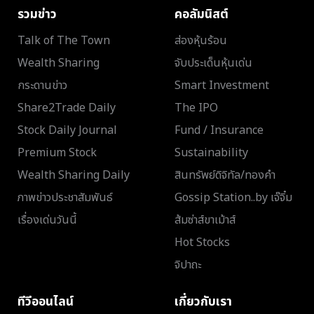
รวมข่าว
คอลัมนิสต์
Talk of The Town
ส่องหุ้นร้อน
Wealth Sharing
จับประเด็นหุ้นเด่น
กระดานข่าว
Smart Investment
Share2Trade Daily
The IPO
Stock Daily Journal
Fund / Insurance
Premium Stock
Sustainability
Wealth Sharing Daily
สินทรัพย์ดิจิทัล/ทองคำ
ภาพข่าวประชาสัมพันธ์
Gossip Station..by เจ๊จิ๋ม
เรื่องเด่นวันนี้
ส้มซ่าส์ขาเม้าส์
Hot Stocks
จิปาถะ
ทีวีออนไลน์
เกี่ยวกับเรา