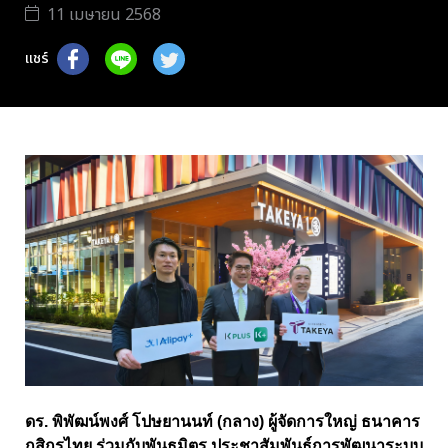
11 เมษายน 2568
แชร์
ดร. พิพัฒน์พงศ์ โปษยานนท์ (กลาง) ผู้จัดการใหญ่ ธนาคาร
กสิกรไทย ร่วมกับพันธมิตร ประชาสัมพันธ์การพัฒนาระบบ