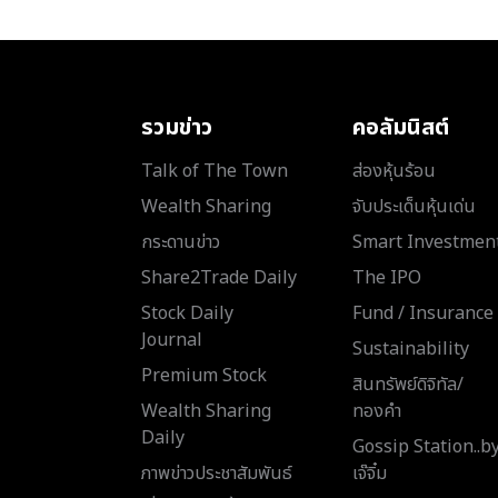
รวมข่าว
คอลัมนิสต์
Talk of The Town
ส่องหุ้นร้อน
Wealth Sharing
จับประเด็นหุ้นเด่น
กระดานข่าว
Smart Investmen
Share2Trade Daily
The IPO
Stock Daily
Fund / Insurance
Journal
Sustainability
Premium Stock
สินทรัพย์ดิจิทัล/
Wealth Sharing
ทองคำ
Daily
Gossip Station..b
ภาพข่าวประชาสัมพันธ์
เจ๊จิ๋ม