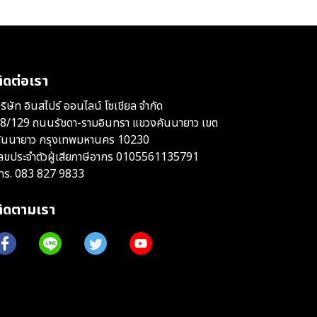
ิดต่อเรา
ริษัท อินสไปร์ ออนไลน์ โซเชียล จำกัด
8/129 ถนนรัชดา-รามอินทรา แขวงคันนายาว เขต
ันนายาว กรุงเทพมหานคร 10230
ลขประจำตัวผู้เสียภาษีอากร 0105561135791
ทร.
083 827 9833
ติดตามเรา