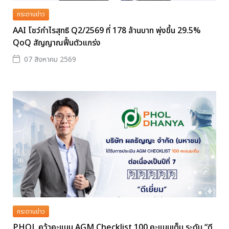
กระดานข่าว
AAI โชว์กำไรสุทธิ Q2/2569 ที่ 178 ล้านบาท พุ่งขึ้น 29.5%
QoQ สัญญาณฟื้นตัวแกร่ง
07 สิงหาคม 2569
กระดานข่าว
PHOL คว้าคะแนน AGM Checklist 100 คะแนนเต็ม ระดับ “ดี