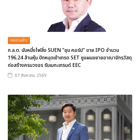
กระดานข่าว
ก.ล.ต. นับหนึ่งไฟลิ่ง SUEN "ซุน คอร์ป" ขาย IPO จำนวน
196.24 ล้านหุ้น ปักหมุดเข้าเทรด SET ชูแผนขยายอาณาจักรวัสดุ
ก่อสร้างครบวงจร รับเมกะเทรนด์ EEC
07 สิงหาคม 2569