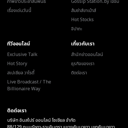
ภาพข่าวประชาสัมพันธ์
Gossip Station..by เจ๊จิ๋ม
เรื่องเด่นวันนี้
ส้มซ่าส์ขาเม้าส์
Hot Stocks
จิปาถะ
ทีวีออนไลน์
เกี่ยวกับเรา
Exclusive Talk
สำนักข่าวออนไลน์
Hot Story
ธุรกิจของเรา
สเปเชียล วาไรตี้
ติดต่อเรา
Live Broadcast / The
Billionaire Way
ติดต่อเรา
บริษัท อินสไปร์ ออนไลน์ โซเชียล จำกัด
88/129 ถนนรัชดา-รามอินทรา แขวงคันนายาว เขตคันนายาว