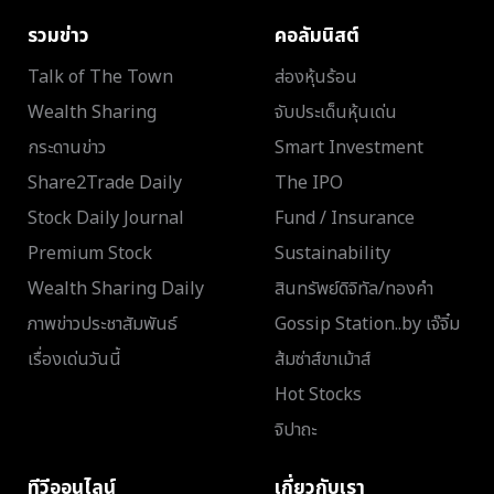
รวมข่าว
คอลัมนิสต์
Talk of The Town
ส่องหุ้นร้อน
Wealth Sharing
จับประเด็นหุ้นเด่น
กระดานข่าว
Smart Investment
Share2Trade Daily
The IPO
Stock Daily Journal
Fund / Insurance
Premium Stock
Sustainability
Wealth Sharing Daily
สินทรัพย์ดิจิทัล/ทองคำ
ภาพข่าวประชาสัมพันธ์
Gossip Station..by เจ๊จิ๋ม
เรื่องเด่นวันนี้
ส้มซ่าส์ขาเม้าส์
Hot Stocks
จิปาถะ
ทีวีออนไลน์
เกี่ยวกับเรา