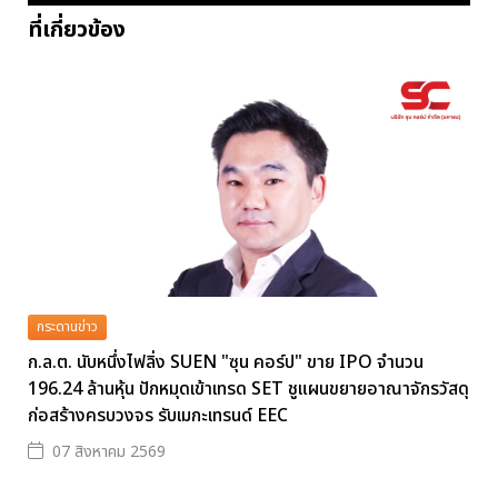
ที่เกี่ยวข้อง
กระดานข่าว
ก.ล.ต. นับหนึ่งไฟลิ่ง SUEN "ซุน คอร์ป" ขาย IPO จำนวน
196.24 ล้านหุ้น ปักหมุดเข้าเทรด SET ชูแผนขยายอาณาจักรวัสดุ
ก่อสร้างครบวงจร รับเมกะเทรนด์ EEC
07 สิงหาคม 2569