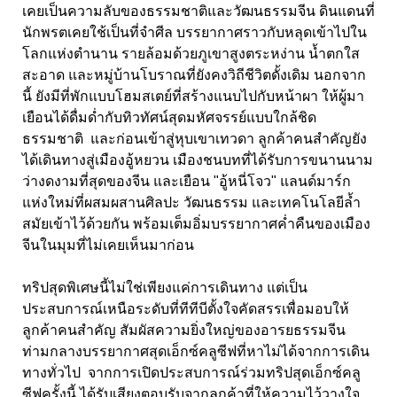
เคยเป็นความลับของธรรมชาติและวัฒนธรรมจีน ดินแดนที่
นักพรตเคยใช้เป็นที่จำศีล บรรยากาศราวกับหลุดเข้าไปใน
โลกแห่งตำนาน รายล้อมด้วยภูเขาสูงตระหง่าน น้ำตกใส
สะอาด และหมู่บ้านโบราณที่ยังคงวิถีชีวิตดั้งเดิม นอกจาก
นี้ ยังมีที่พักแบบโฮมสเตย์ที่สร้างแนบไปกับหน้าผา ให้ผู้มา
เยือนได้ดื่มด่ำกับทิวทัศน์สุดมหัศจรรย์แบบใกล้ชิด
ธรรมชาติ และก่อนเข้าสู่หุบเขาเทวดา ลูกค้าคนสำคัญยัง
ได้เดินทางสู่เมืองอู้หยวน เมืองชนบทที่ได้รับการขนานนาม
ว่างดงามที่สุดของจีน และเยือน "อู้หนี่โจว" แลนด์มาร์ก
แห่งใหม่ที่ผสมผสานศิลปะ วัฒนธรรม และเทคโนโลยีล้ำ
สมัยเข้าไว้ด้วยกัน พร้อมเต็มอิ่มบรรยากาศค่ำคืนของเมือง
จีนในมุมที่ไม่เคยเห็นมาก่อน
ทริปสุดพิเศษนี้ไม่ใช่เพียงแค่การเดินทาง แต่เป็น
ประสบการณ์เหนือระดับที่ทีทีบีตั้งใจคัดสรรเพื่อมอบให้
ลูกค้าคนสำคัญ สัมผัสความยิ่งใหญ่ของอารยธรรมจีน
ท่ามกลางบรรยากาศสุดเอ็กซ์คลูซีฟที่หาไม่ได้จากการเดิน
ทางทั่วไป จากการเปิดประสบการณ์ร่วมทริปสุดเอ็กซ์คลู
ซีฟครั้งนี้ ได้รับเสียงตอบรับจากลูกค้าที่ให้ความไว้วางใจ