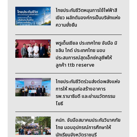
ไทยประกันชีวิตหนุนการใช้ไฟฟ้าสี
เขียว ผลักดันองค์กรเป็นบริษัทแห่ง
ความยั่งยืน
พรูเด็นเชียล ประเทศไทย จับมือ มิ
ชลิน ไกด์ ประเทศไทย มอบ
ประสบการณ์สุดเอ็กซ์คลูซีฟให้
ลูกค้า ttb reserve
ไทยประกันชีวิตร่วมส่งต่อพลังแห่ง
การให้ หนุนก่อสร้างอาคาร
รพ.รามาธิบดี และย่านนวัตกรรม
โยธี
คปภ. จับมือสมาคมประกันวินาศภัย
ไทย มอบอุปกรณ์การศึกษาให้
นักเรียนจังหวัดราชบุรี