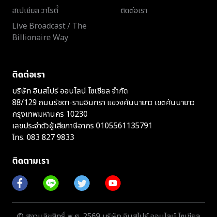
สเปเชียล วาไรตี้
ติดต่อเรา
Live Broadcast / The
Billionaire Way
ติดต่อเรา
บริษัท อินสไปร์ ออนไลน์ โซเชียล จำกัด
88/129 ถนนรัชดา-รามอินทรา แขวงคันนายาว เขตคันนายาว
กรุงเทพมหานคร 10230
เลขประจำตัวผู้เสียภาษีอากร 0105561135791
โทร.
083 827 9833
ติดตามเรา
© สงวนลิขสิทธิ์ พ.ศ. 2569 บริษัท อินสไปร์ ออนไลน์ โซเชียล