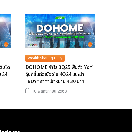
Wealth Sharing Daily
ติบโต
DOHOME กำไร 3Q25 ฟื้นตัว YoY
ย 24
ลุ้นดีขึ้นต่อเนื่องใน 4Q24 แนะนำ
"BUY" ราคาเป้าหมาย 4.30 บาท
10 พฤศจิกายน 2568