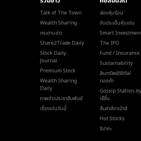
รวมข่าว
คอลัมนิสต์
Talk of The Town
ส่องหุ้นร้อน
Wealth Sharing
จับประเด็นหุ้นเด่น
กระดานข่าว
Smart Investmen
Share2Trade Daily
The IPO
Stock Daily
Fund / Insurance
Journal
Sustainability
Premium Stock
สินทรัพย์ดิจิทัล/
Wealth Sharing
ทองคำ
Daily
Gossip Station..b
ภาพข่าวประชาสัมพันธ์
เจ๊จิ๋ม
เรื่องเด่นวันนี้
ส้มซ่าส์ขาเม้าส์
Hot Stocks
จิปาถะ