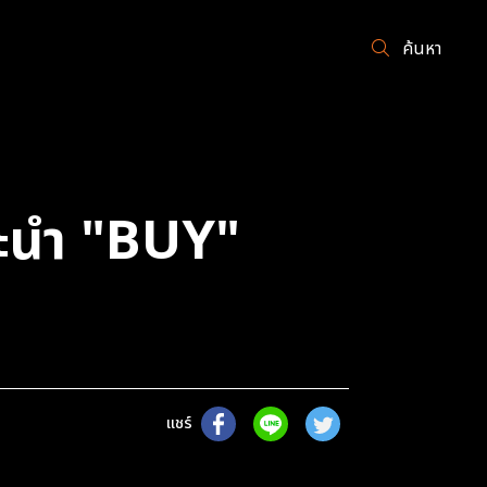
ค้นหา
แนะนำ "BUY"
แชร์