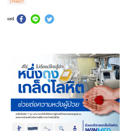
CPNREIT
แชร์