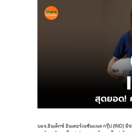
บมจ.อินเด็กซ์ อินเตอร์เนชั่นแนล กรุ๊ป (IND) มีข่า