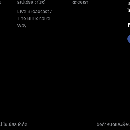
t
สเปเชียล วาไรตี้
ติดต่อเรา
เ
โ
Live Broadcast /
The Billionaire
Way
y
์ โซเชียล จำกัด
ข้อกำหนดและเงื่อ