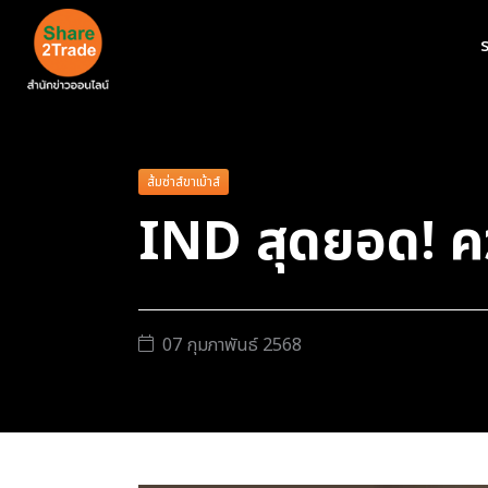
ร
ส้มซ่าส์ขาเม้าส์
IND สุดยอด! คว
07 กุมภาพันธ์ 2568