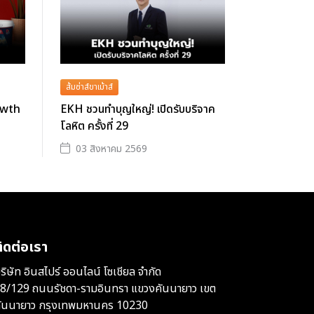
ส้มซ่าส์ขาเม้าส์
owth
EKH ชวนทำบุญใหญ่! เปิดรับบริจาค
โลหิต ครั้งที่ 29
03 สิงหาคม 2569
ิดต่อเรา
ริษัท อินสไปร์ ออนไลน์ โซเชียล จำกัด
8/129 ถนนรัชดา-รามอินทรา แขวงคันนายาว เขต
ันนายาว กรุงเทพมหานคร 10230