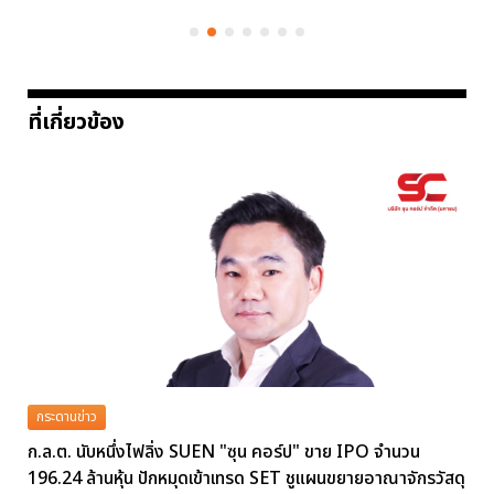
ที่เกี่ยวข้อง
กระดานข่าว
ก.ล.ต. นับหนึ่งไฟลิ่ง SUEN "ซุน คอร์ป" ขาย IPO จำนวน
196.24 ล้านหุ้น ปักหมุดเข้าเทรด SET ชูแผนขยายอาณาจักรวัสดุ