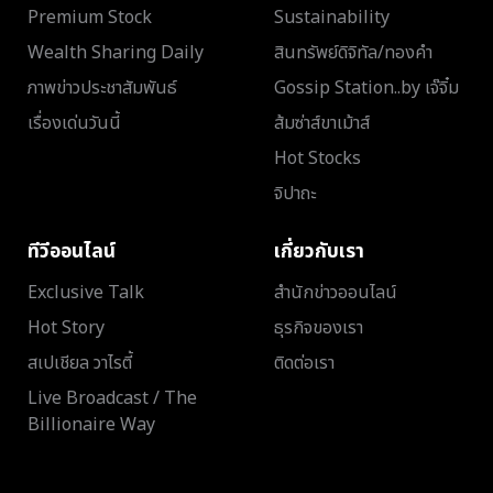
Premium Stock
Sustainability
Wealth Sharing Daily
สินทรัพย์ดิจิทัล/ทองคำ
ภาพข่าวประชาสัมพันธ์
Gossip Station..by เจ๊จิ๋ม
เรื่องเด่นวันนี้
ส้มซ่าส์ขาเม้าส์
Hot Stocks
จิปาถะ
ทีวีออนไลน์
เกี่ยวกับเรา
Exclusive Talk
สำนักข่าวออนไลน์
Hot Story
ธุรกิจของเรา
สเปเชียล วาไรตี้
ติดต่อเรา
Live Broadcast / The
Billionaire Way