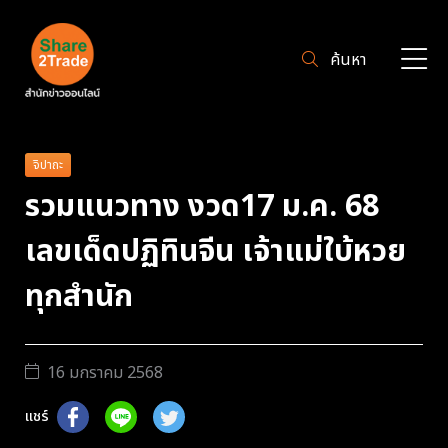
ค้นหา
จิปาถะ
รวมแนวทาง งวด17 ม.ค. 68
เลขเด็ดปฏิทินจีน เจ้าแม่ใบ้หวย
ทุกสำนัก
16 มกราคม 2568
แชร์