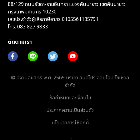
88/129 ถนนรัชดา-รามอินทรา แขวงคันนายาว เขตคันนายาว
กรุงเทพมหานคร 10230
เลขประจำตัวผู้เสียภาษีอากร 0105561135791
โทร.
083 827 9833
ติดตามเรา
© สงวนลิขสิทธิ์ พ.ศ. 2569 บริษัท อินสไปร์ ออนไลน์ โซเชียล
จำกัด
ข้อกำหนดและเงื่อนไข
ประกาศความเป็นส่วนตัว
นโยบายการใช้คุกกี้