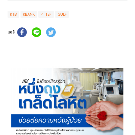
KTB
KBANK
PTTEP
GULF
แชร์