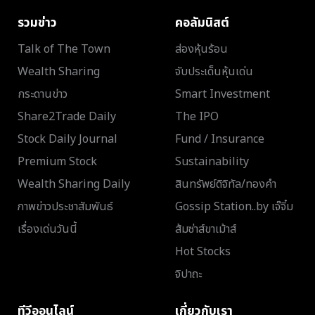
รวมข่าว
คอลัมนิสต์
Talk of The Town
ส่องหุ้นร้อน
Wealth Sharing
จับประเด็นหุ้นเด่น
กระดานข่าว
Smart Investment
Share2Trade Daily
The IPO
Stock Daily Journal
Fund / Insurance
Premium Stock
Sustainability
Wealth Sharing Daily
สินทรัพย์ดิจิทัล/ทองคำ
ภาพข่าวประชาสัมพันธ์
Gossip Station..by เจ๊จิ๋ม
เรื่องเด่นวันนี้
ส้มซ่าส์ขาเม้าส์
Hot Stocks
จิปาถะ
ทีวีออนไลน์
เกี่ยวกับเรา