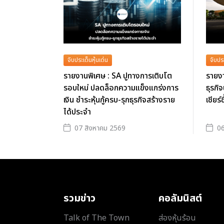
จับประเด็นหุ้นเด่น
จับประ
รายงานพิเศษ : SA ปูทางการเติบโต
รายงา
รอบใหม่ ปลดล็อกความแข็งแกร่งการ
ธุรกิ
เงิน ชำระหุ้นกู้ครบ-รุกธุรกิจสร้างราย
เชียร์
ได้ประจำ
07 สิงหาคม 2569
06
รวมข่าว
คอลัมนิสต์
Talk of The Town
ส่องหุ้นร้อน