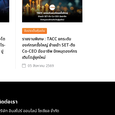
จับประเด็นหุ้นเด่น
งโต
รายงานพิเศษ : TACC ยกระดับ
ำไร-
องค์กรครั้งใหญ่ ย้ายเข้า SET-ดึง
 ปู
Co-CEO มืออาชีพ ปักหมุดองค์กร
เติบโตสู่ยุคใหม่
05 สิงหาคม 2569
ิดต่อเรา
ริษัท อินสไปร์ ออนไลน์ โซเชียล จำกัด