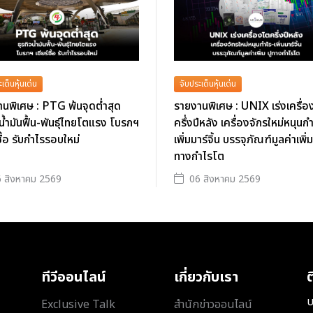
เด็นหุ้นเด่น
จับประเด็นหุ้นเด่น
นพิเศษ : PTG พ้นจุดต่ำสุด
รายงานพิเศษ : UNIX เร่งเครื่อ
จน้ำมันฟื้น-พันธุ์ไทยโตแรง โบรกฯ
ครึ่งปีหลัง เครื่องจักรใหม่หนุนก
ซื้อ รับกำไรรอบใหม่
เพิ่มมาร์จิ้น บรรจุภัณฑ์มูลค่าเพิ่ม
ทางกำไรโต
 สิงหาคม 2569
06 สิงหาคม 2569
ทีวีออนไลน์
เกี่ยวกับเรา
ต
บ
Exclusive Talk
สำนักข่าวออนไลน์