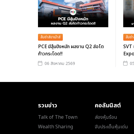
ส้มซ่าส์ขาเม้าส์
ส้มซ่า
PCE มีลุ้นปังหนัก ผลงาน Q2 ส่อโต
SVT 
ก้าวกระโดด!!
Expo
06 สิงหาคม 2569
05
รวมข่าว
คอลัมนิสต์
Talk of The Town
ส่องหุ้นร้อน
Wealth Sharing
จับประเด็นหุ้นเด่น