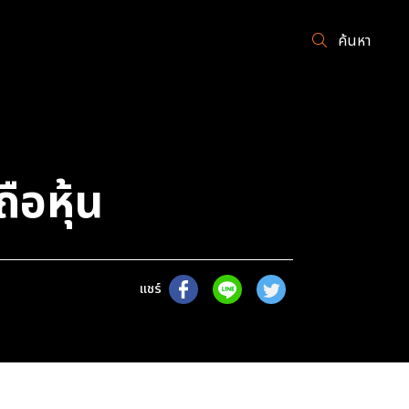
ค้นหา
ือหุ้น
แชร์