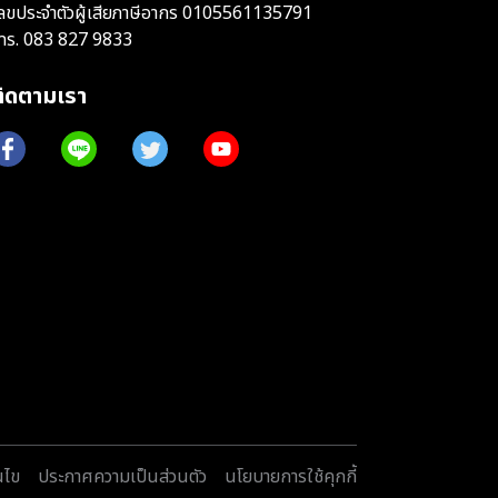
ลขประจำตัวผู้เสียภาษีอากร 0105561135791
ทร.
083 827 9833
ติดตามเรา
นไข
ประกาศความเป็นส่วนตัว
นโยบายการใช้คุกกี้