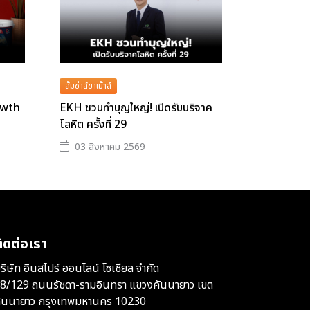
ส้มซ่าส์ขาเม้าส์
owth
EKH ชวนทำบุญใหญ่! เปิดรับบริจาค
โลหิต ครั้งที่ 29
03 สิงหาคม 2569
ิดต่อเรา
ริษัท อินสไปร์ ออนไลน์ โซเชียล จำกัด
8/129 ถนนรัชดา-รามอินทรา แขวงคันนายาว เขต
ันนายาว กรุงเทพมหานคร 10230