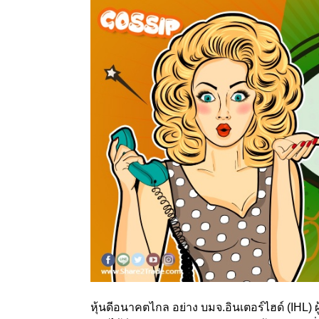
หุ้นดีอนาคตไกล อย่าง บมจ.อินเตอร์ไฮด์ (IHL)