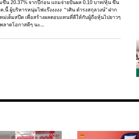
ขึ้น 20.37% จากปีก่อน แถมจ่ายปันผล 0.10 บาท/หุ้น ขึ้น
พ.ค.นี้ ผู้บริหารหนุ่มไฟแร๊งงงงง “วศิน ดำรงสกุลวงษ์” ฝาก
ิจใหม่เต็มสปีด เพื่อสร้างผลตอบแทนที่ดีให้กับผู้ถือหุ้นไปยาวๆ
งจะพลาดโอกาสดีๆ นะ...