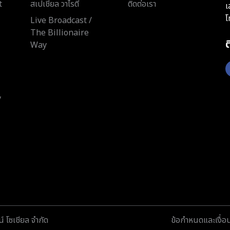
t
สเปเชียล วาไรตี้
ติดต่อเรา
เ
โ
Live Broadcast /
The Billionaire
Way
y
์ โซเชียล จำกัด
ข้อกำหนดและเงื่อ