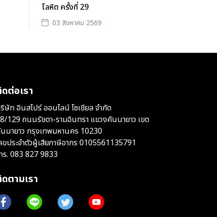
โลหิต ครั้งที่ 29
03 สิงหาคม 2569
ิดต่อเรา
ริษัท อินสไปร์ ออนไลน์ โซเชียล จำกัด
8/129 ถนนรัชดา-รามอินทรา แขวงคันนายาว เขต
ันนายาว กรุงเทพมหานคร 10230
ลขประจำตัวผู้เสียภาษีอากร 0105561135791
ทร.
083 827 9833
ติดตามเรา