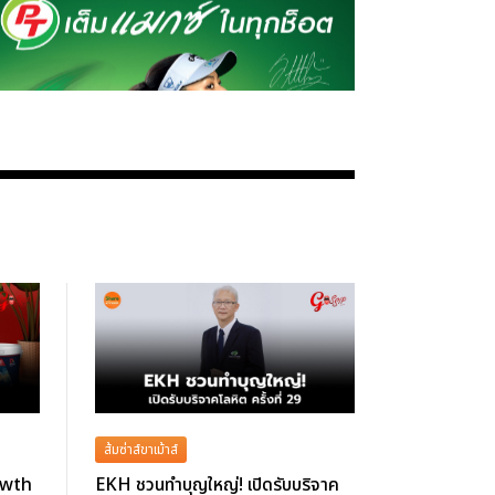
ส้มซ่าส์ขาเม้าส์
owth
EKH ชวนทำบุญใหญ่! เปิดรับบริจาค