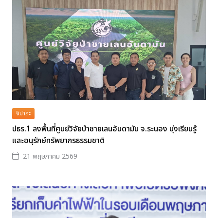
จิปาถะ
ปธร.1 ลงพื้นที่ศูนย์วิจัยป่าชายเลนอันดามัน จ.ระนอง มุ่งเรียนรู้
และอนุรักษ์ทรัพยากรธรรมชาติ
21 พฤษภาคม 2569