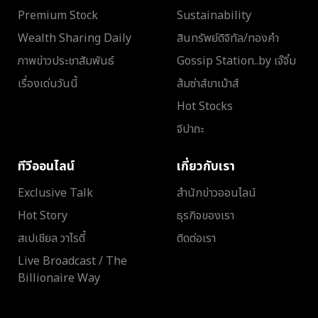
Premium Stock
Sustainability
Wealth Sharing Daily
สินทรัพย์ดิจิทัล/ทองคำ
ภาพข่าวประชาสัมพันธ์
Gossip Station..by เจ๊จิ๋ม
เรื่องเด่นวันนี้
ส้มซ่าส์ขาเม้าส์
Hot Stocks
จิปาถะ
ทีวีออนไลน์
เกี่ยวกับเรา
Exclusive Talk
สำนักข่าวออนไลน์
Hot Story
ธุรกิจของเรา
สเปเชียล วาไรตี้
ติดต่อเรา
Live Broadcast / The
Billionaire Way