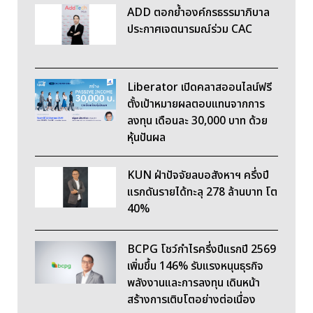
ADD ตอกย้ำองค์กรธรรมาภิบาล
ประกาศเจตนารมณ์ร่วม CAC
Liberator เปิดคลาสออนไลน์ฟรี
ตั้งเป้าหมายผลตอบแทนจากการ
ลงทุน เดือนละ 30,000 บาท ด้วย
หุ้นปันผล
KUN ฝ่าปัจจัยลบอสังหาฯ ครึ่งปี
แรกดันรายได้ทะลุ 278 ล้านบาท โต
40%
BCPG โชว์กำไรครึ่งปีแรกปี 2569
เพิ่มขึ้น 146% รับแรงหนุนธุรกิจ
พลังงานและการลงทุน เดินหน้า
สร้างการเติบโตอย่างต่อเนื่อง