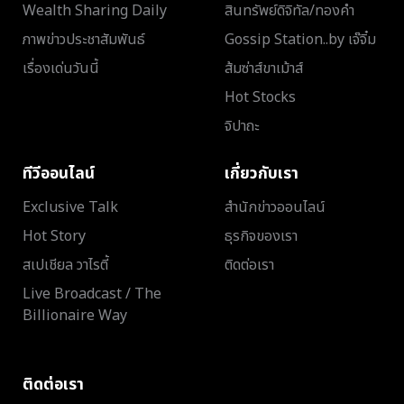
Wealth Sharing Daily
สินทรัพย์ดิจิทัล/ทองคำ
ภาพข่าวประชาสัมพันธ์
Gossip Station..by เจ๊จิ๋ม
เรื่องเด่นวันนี้
ส้มซ่าส์ขาเม้าส์
Hot Stocks
จิปาถะ
ทีวีออนไลน์
เกี่ยวกับเรา
Exclusive Talk
สำนักข่าวออนไลน์
Hot Story
ธุรกิจของเรา
สเปเชียล วาไรตี้
ติดต่อเรา
Live Broadcast / The
Billionaire Way
ติดต่อเรา