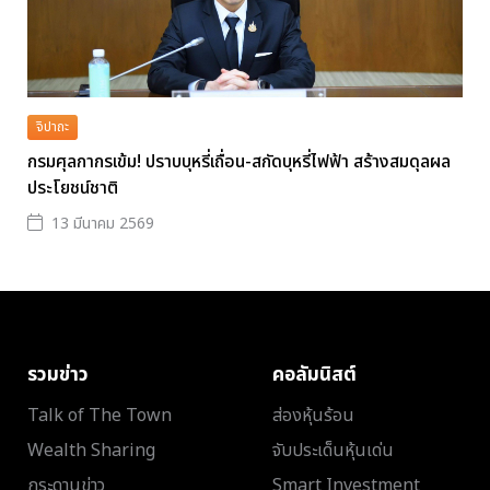
จิปาถะ
กรมศุลกากรเข้ม! ปราบบุหรี่เถื่อน-สกัดบุหรี่ไฟฟ้า สร้างสมดุลผล
ประโยชน์ชาติ
13 มีนาคม 2569
รวมข่าว
คอลัมนิสต์
Talk of The Town
ส่องหุ้นร้อน
Wealth Sharing
จับประเด็นหุ้นเด่น
กระดานข่าว
Smart Investment