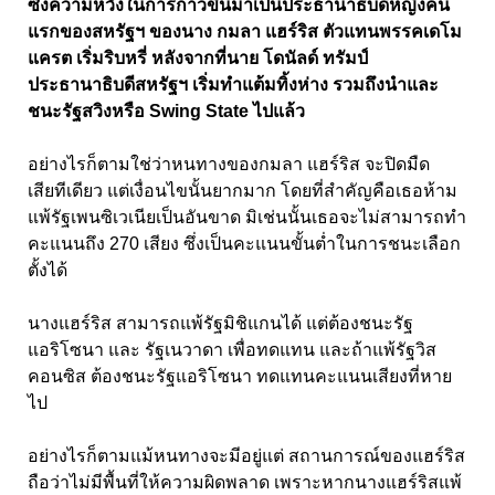
ซึ่งความหวังในการก้าวขึ้นมาเป็นประธานาธิบดีหญิงคน
แรกของสหรัฐฯ ของนาง กมลา แฮร์ริส ตัวแทนพรรคเดโม
แครต เริ่มริบหรี่ หลังจากที่นาย โดนัลด์ ทรัมป์
ประธานาธิบดีสหรัฐฯ เริ่มทำแต้มทิ้งห่าง รวมถึงนำและ
ชนะรัฐสวิงหรือ Swing State ไปแล้ว
อย่างไรก็ตามใช่ว่าหนทางของกมลา แฮร์ริส จะปิดมืด
เสียทีเดียว แต่เงื่อนไขนั้นยากมาก โดยที่สำคัญคือเธอห้าม
แพ้รัฐเพนซิเวเนียเป็นอันขาด มิเช่นนั้นเธอจะไม่สามารถทำ
คะแนนถึง 270 เสียง ซึ่งเป็นคะแนนขั้นต่ำในการชนะเลือก
ตั้งได้
นางแฮร์ริส สามารถแพ้รัฐมิชิแกนได้ แต่ต้องชนะรัฐ
แอริโซนา และ รัฐเนวาดา เพื่อทดแทน และถ้าแพ้รัฐวิส
คอนซิส ต้องชนะรัฐแอริโซนา ทดแทนคะแนนเสียงที่หาย
ไป
อย่างไรก็ตามแม้หนทางจะมีอยู่แต่ สถานการณ์ของแฮร์ริส
ถือว่าไม่มีพื้นที่ให้ความผิดพลาด เพราะหากนางแฮร์ริสแพ้