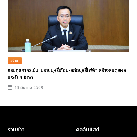
จิปาถะ
กรมศุลกากรเข้ม! ปราบบุหรี่เถื่อน-สกัดบุหรี่ไฟฟ้า สร้างสมดุลผล
ประโยชน์ชาติ
13 มีนาคม 2569
รวมข่าว
คอลัมนิสต์