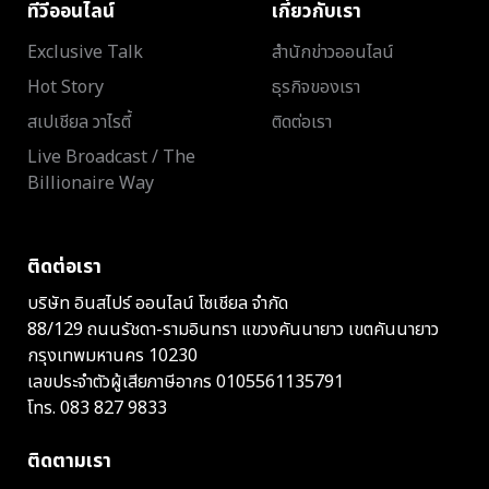
ทีวีออนไลน์
เกี่ยวกับเรา
Exclusive Talk
สำนักข่าวออนไลน์
Hot Story
ธุรกิจของเรา
สเปเชียล วาไรตี้
ติดต่อเรา
Live Broadcast / The
Billionaire Way
ติดต่อเรา
บริษัท อินสไปร์ ออนไลน์ โซเชียล จำกัด
88/129 ถนนรัชดา-รามอินทรา แขวงคันนายาว เขตคันนายาว
กรุงเทพมหานคร 10230
เลขประจำตัวผู้เสียภาษีอากร 0105561135791
โทร.
083 827 9833
ติดตามเรา