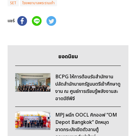
SET
โรงพยาบาลพระรามเก้า
แชร์
ยอดนิยม
BCPG ให้การต้อนรับสำนักงาน
ปลัดสำนักนายกรัฐมนตรีเข้าศึกษาดู
งาน ณ ศูนย์การเรียนรู้พลังงานสะ
อาดบีซีพีจี
MPJ ผนึก OOCL คิกออฟ “OM
Depot Bangkok” ปักหมุด
ลาดกระบังเปิดตัวลานตู้