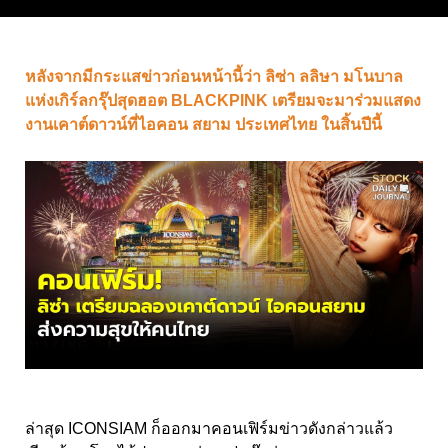
หลังจากมีกระแสข่าวก่อนหน้านี้ว่า ลิซ่า ลลิษา มโนบาล
แห่งเกิร์ลกรุ๊ปสุดฮอต BLACKPINK เตรียมจะมาร่วมแสดง
งานเคาต์ดาวน์ที่ไอคอน สยาม ประเทศไทย ในสิ้นปีนี้
ล่าสุด ICONSIAM ก็ออกมาคอนเฟิร์มข่าวดังกล่าวแล้ว