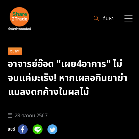
ค้นหา
จิปาถะ
อาจารย์อ๊อด "เผย4อาการ" ไม่
จบแค่มะเร็ง! หากเผลอกินยาฆ่า
แมลงตกค้างในผลไม้
28 ตุลาคม 2567
แชร์