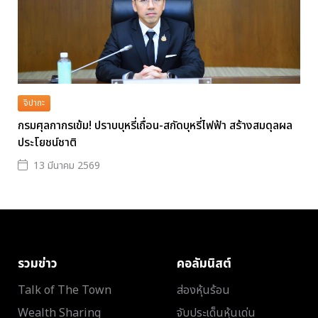
จิปาถะ
กรมศุลกากรเข้ม! ปราบบุหรี่เถื่อน-สกัดบุหรี่ไฟฟ้า สร้างสมดุลผล
ประโยชน์ชาติ
13 มีนาคม 2569
รวมข่าว
คอลัมนิสต์
Talk of The Town
ส่องหุ้นร้อน
Wealth Sharing
จับประเด็นหุ้นเด่น