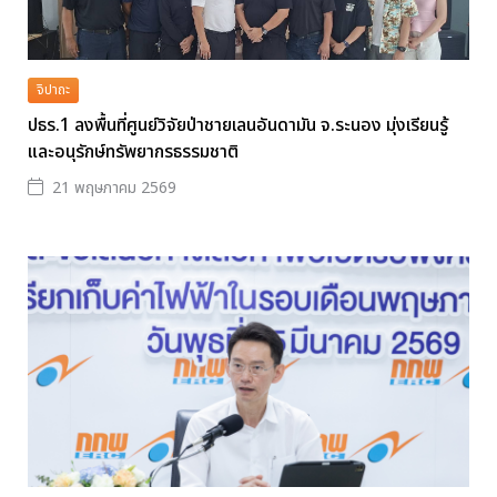
จิปาถะ
ปธร.1 ลงพื้นที่ศูนย์วิจัยป่าชายเลนอันดามัน จ.ระนอง มุ่งเรียนรู้
และอนุรักษ์ทรัพยากรธรรมชาติ
21 พฤษภาคม 2569