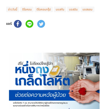
ข่าววันนี้
ดิไอคอน
ดิไอคอนกรุ๊ป
บอสกัน
บอสมิน
บอสแซม
แชร์