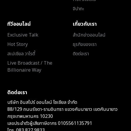
จิปาถะ
ทีวีออนไลน์
เกี่ยวกับเรา
Exclusive Talk
สำนักข่าวออนไลน์
Hot Story
ธุรกิจของเรา
สเปเชียล วาไรตี้
ติดต่อเรา
Live Broadcast / The
Billionaire Way
ติดต่อเรา
บริษัท อินสไปร์ ออนไลน์ โซเชียล จำกัด
88/129 ถนนรัชดา-รามอินทรา แขวงคันนายาว เขตคันนายาว
กรุงเทพมหานคร 10230
เลขประจำตัวผู้เสียภาษีอากร 0105561135791
โทร.
083 827 9833