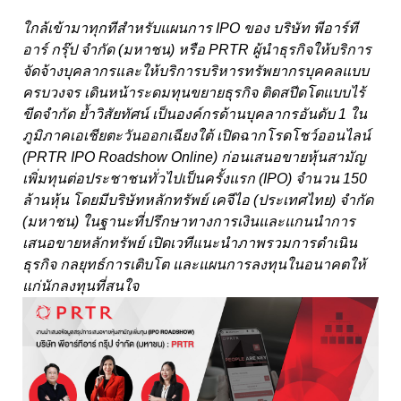
ใกล้เข้ามาทุกทีสำหรับแผนการ IPO ของ บริษัท พีอาร์ที
อาร์ กรุ๊ป จำกัด (มหาชน) หรือ PRTR ผู้นำธุรกิจให้บริการ
จัดจ้างบุคลากรและให้บริการบริหารทรัพยากรบุคคลแบบ
ครบวงจร เดินหน้าระดมทุนขยายธุรกิจ ติดสปีดโตแบบไร้
ขีดจำกัด ย้ำวิสัยทัศน์ เป็นองค์กรด้านบุคลากรอันดับ 1 ใน
ภูมิภาคเอเชียตะวันออกเฉียงใต้ เปิดฉากโรดโชว์ออนไลน์
(PRTR IPO Roadshow Online) ก่อนเสนอขายหุ้นสามัญ
เพิ่มทุนต่อประชาชนทั่วไปเป็นครั้งแรก (IPO) จำนวน 150
ล้านหุ้น โดยมีบริษัทหลักทรัพย์ เคจีไอ (ประเทศไทย) จำกัด
(มหาชน) ในฐานะที่ปรึกษาทางการเงินและแกนนำการ
เสนอขายหลักทรัพย์ เปิดเวทีแนะนำภาพรวมการดำเนิน
ธุรกิจ กลยุทธ์การเติบโต และแผนการลงทุนในอนาคตให้
แก่นักลงทุนที่สนใจ