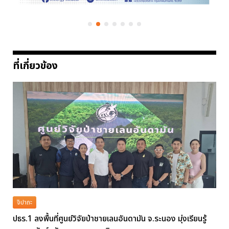
ที่เกี่ยวข้อง
จิปาถะ
ปธร.1 ลงพื้นที่ศูนย์วิจัยป่าชายเลนอันดามัน จ.ระนอง มุ่งเรียนรู้