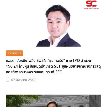
กระดานข่าว
ก.ล.ต. นับหนึ่งไฟลิ่ง SUEN "ซุน คอร์ป" ขาย IPO จำนวน
196.24 ล้านหุ้น ปักหมุดเข้าเทรด SET ชูแผนขยายอาณาจักรวัสดุ
ก่อสร้างครบวงจร รับเมกะเทรนด์ EEC
07 สิงหาคม 2569