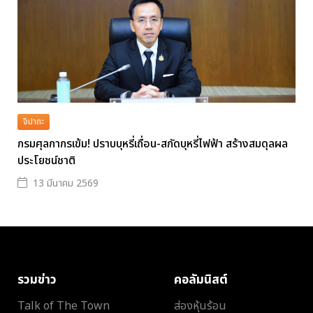
จิปาถะ
กรมศุลกากรเข้ม! ปราบบุหรี่เถื่อน-สกัดบุหรี่ไฟฟ้า สร้างสมดุลผล
ประโยชน์ชาติ
13 มีนาคม 2569
รวมข่าว
คอลัมนิสต์
Talk of The Town
ส่องหุ้นร้อน