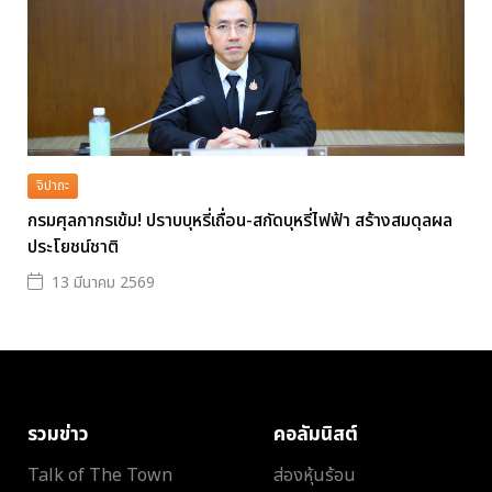
จิปาถะ
กรมศุลกากรเข้ม! ปราบบุหรี่เถื่อน-สกัดบุหรี่ไฟฟ้า สร้างสมดุลผล
ประโยชน์ชาติ
13 มีนาคม 2569
รวมข่าว
คอลัมนิสต์
Talk of The Town
ส่องหุ้นร้อน