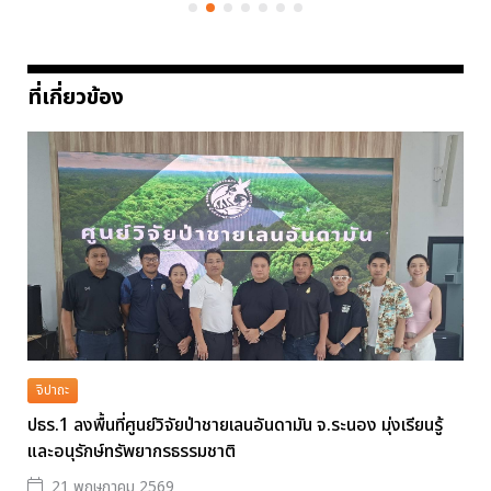
ที่เกี่ยวข้อง
จิปาถะ
ปธร.1 ลงพื้นที่ศูนย์วิจัยป่าชายเลนอันดามัน จ.ระนอง มุ่งเรียนรู้
และอนุรักษ์ทรัพยากรธรรมชาติ
21 พฤษภาคม 2569