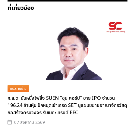
ที่เกี่ยวข้อง
กระดานข่าว
ก.ล.ต. นับหนึ่งไฟลิ่ง SUEN "ซุน คอร์ป" ขาย IPO จำนวน
196.24 ล้านหุ้น ปักหมุดเข้าเทรด SET ชูแผนขยายอาณาจักรวัสดุ
ก่อสร้างครบวงจร รับเมกะเทรนด์ EEC
07 สิงหาคม 2569