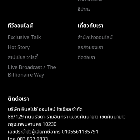
จิปาถะ
ทีวีออนไลน์
เกี่ยวกับเรา
Exclusive Talk
สำนักข่าวออนไลน์
Hot Story
ธุรกิจของเรา
สเปเชียล วาไรตี้
ติดต่อเรา
Live Broadcast / The
Billionaire Way
ติดต่อเรา
บริษัท อินสไปร์ ออนไลน์ โซเชียล จำกัด
88/129 ถนนรัชดา-รามอินทรา แขวงคันนายาว เขตคันนายาว
กรุงเทพมหานคร 10230
เลขประจำตัวผู้เสียภาษีอากร 0105561135791
โทร.
083 827 9833