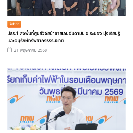
จิปาถะ
ปธร.1 ลงพื้นที่ศูนย์วิจัยป่าชายเลนอันดามัน จ.ระนอง มุ่งเรียนรู้
และอนุรักษ์ทรัพยากรธรรมชาติ
21 พฤษภาคม 2569