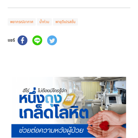
พยากรณ์อากาศ
น้ำท่วม
พายุดีเปรสชั่น
แชร์