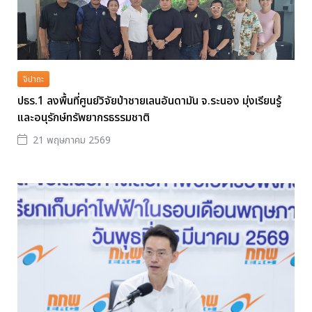
จิปาถะ
ปธร.1 ลงพื้นที่ศูนย์วิจัยป่าชายเลนอันดามัน จ.ระนอง มุ่งเรียนรู้
และอนุรักษ์ทรัพยากรธรรมชาติ
21 พฤษภาคม 2569