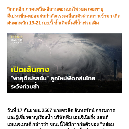
วิกฤตอีก ภาคเหนือ-อีสานตอนบนไม่รอด เจอพายุ
ดีเปรสชั่น-หย่อมฝนกำลังแรงเคลื่อนตัวผ่านลาวเข้ามา เกิด
ฝนตกหนัก 19-21 ก.ย.นี้ ซ้ำเติมพื้นที่น้ำท่วมเดิม
วันที่ 17 กันยายน 2567 นายชวลิต จันทรรัตน์ กรรมการ
และผู้เชี่ยวชาญเรื่องน้ำ บริษัททีม เอนจิเนียริ่ง แอนด์
แมเนจเมนต์ กล่าวว่า ขณะนี้ได้มีการก่อตัวของ “หย่อม