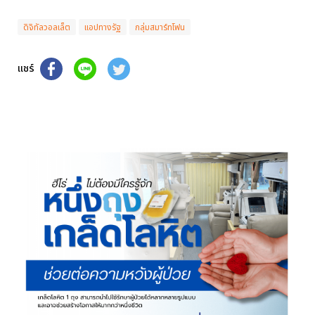
ดิจิทัลวอลเล็ต
แอปทางรัฐ
กลุ่มสมาร์ทโฟน
แชร์