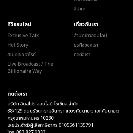
จิปาถะ
ทีวีออนไลน์
เกี่ยวกับเรา
Exclusive Talk
สำนักข่าวออนไลน์
Hot Story
ธุรกิจของเรา
สเปเชียล วาไรตี้
ติดต่อเรา
Live Broadcast / The
Billionaire Way
ติดต่อเรา
บริษัท อินสไปร์ ออนไลน์ โซเชียล จำกัด
88/129 ถนนรัชดา-รามอินทรา แขวงคันนายาว เขตคันนายาว
กรุงเทพมหานคร 10230
เลขประจำตัวผู้เสียภาษีอากร 0105561135791
โทร.
083 827 9833