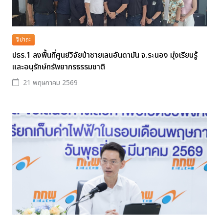
จิปาถะ
ปธร.1 ลงพื้นที่ศูนย์วิจัยป่าชายเลนอันดามัน จ.ระนอง มุ่งเรียนรู้
และอนุรักษ์ทรัพยากรธรรมชาติ
21 พฤษภาคม 2569