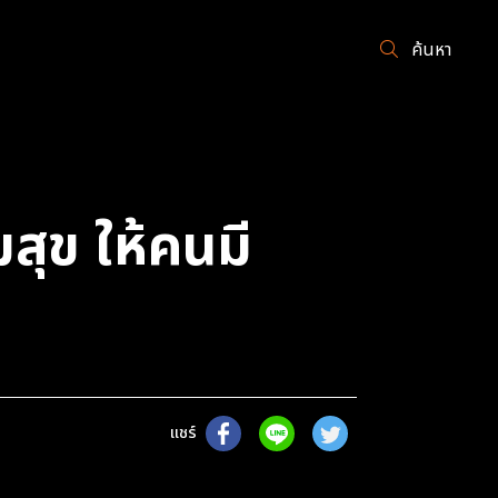
ค้นหา
มสุข ให้คนมี
แชร์