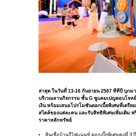
ล่าสุด ในวันที่ 13-16 กันยายน 2567 ทีทีบี บุกมา
บริเวณลานกิจกรรม ชั้น G ชูแคมเปญตอบโจทย์คน
เงิน พร้อมเสนอโปรโมชันดอกเบี้ยพิเศษที่เตรีย
สไตล์ของแต่ละคน และรับสิทธิพิเศษเพิ่มเติม ฟร
ราคาหลักทรัพย์
• สินเชื่อบ้านรีไฟแนนซ์ ดอกเบี้ยพิเศษคงที่ 