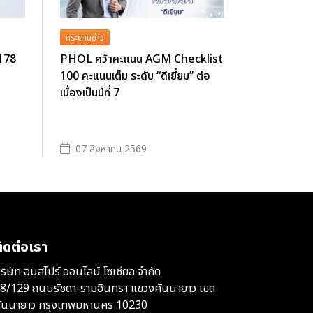
กระดานข่าว
 178
PHOL คว้าคะแนน AGM Checklist
100 คะแนนเต็ม ระดับ “ดีเยี่ยม” ต่อ
เนื่องเป็นปีที่ 7
07 สิงหาคม 2569
ิดต่อเรา
ริษัท อินสไปร์ ออนไลน์ โซเชียล จำกัด
8/129 ถนนรัชดา-รามอินทรา แขวงคันนายาว เขต
ันนายาว กรุงเทพมหานคร 10230