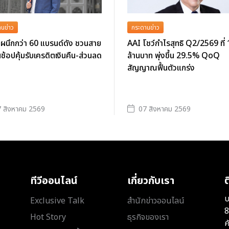
นข่าว
กระดานข่าว
ผนึกกว่า 60 แบรนด์ดัง ชวนสาย
AAI โชว์กำไรสุทธิ Q2/2569 ที่
นช้อปคุ้มรับเครดิตเงินคืน-ส่วนลด
ล้านบาท พุ่งขึ้น 29.5% QoQ
สัญญาณฟื้นตัวแกร่ง
 สิงหาคม 2569
07 สิงหาคม 2569
ทีวีออนไลน์
เกี่ยวกับเรา
ต
บ
Exclusive Talk
สำนักข่าวออนไลน์
8
Hot Story
ธุรกิจของเรา
ค