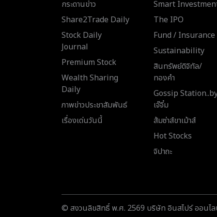
กระดานข่าว
Smart Investmen
Share2Trade Daily
The IPO
Stock Daily
Fund / Insurance
Journal
Sustainability
Premium Stock
สินทรัพย์ดิจิทัล/
Wealth Sharing
ทองคำ
Daily
Gossip Station..b
ภาพข่าวประชาสัมพันธ์
เจ๊จิ๋ม
เรื่องเด่นวันนี้
ส้มซ่าส์ขาเม้าส์
Hot Stocks
จิปาถะ
© สงวนลิขสิทธิ์ พ.ศ. 2569 บริษัท อินสไปร์ ออนไลน