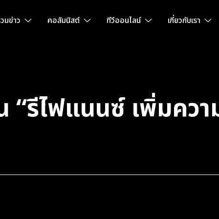
วมข่าว
คอลัมนิสต์
ทีวีออนไลน์
เกี่ยวกับเรา
าน “รีไฟแนนซ์ เพิ่มควา