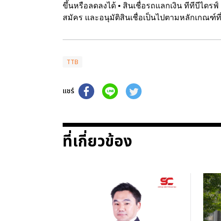
ขึ้นหรือลดลงได้ • สินเชื่อรถแลกเงิน ทีทีบีไดรฟ์
สมัคร และอนุมัติสินเชื่อเป็นไปตามหลักเกณฑ
TTB
แชร์
ที่เกี่ยวข้อง