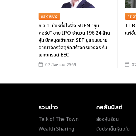
กระดานข่าว
กระดา
ก.ล.ต. นับหนึ่งไฟลิ่ง SUEN "ซุน
TTB 
คอร์ป" ขาย IPO จำนวน 196.24 ล้าน
แฟชั่
หุ้น ปักหมุดเข้าเทรด SET ชูแผนขยาย
อาณาจักรวัสดุก่อสร้างครบวงจร รับ
เมกะเทรนด์ EEC
07 สิงหาคม 2569
07
รวมข่าว
คอลัมนิสต์
Talk of The Town
ส่องหุ้นร้อน
Wealth Sharing
จับประเด็นหุ้นเด่น