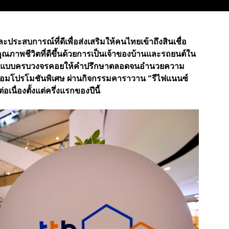
ะประสบการณ์ที่ดีเพื่อส่งเสริมให้คนไทยเข้าถึงสินเชื่อ
ีคุณภาพชีวิตที่ดีขึ้นด้วยการเป็นเจ้าของบ้านและรถยนต์ใน
นเชื่อแบบครบวงจรคอยให้คำปรึกษาตลอดจนอำนวยความ
พร้อมโปรโมชันพิเศษ ผ่านกิจกรรมคาราวาน “รีไฟแนนซ์
เนื่องตั้งแต่ครึ่งแรกของปีนี้