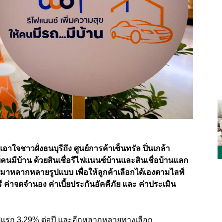
เอาใจชาวฝั่งธนบุรีถึง ศูนย์การค้าเซ็นทรัล ปิ่นเกล้า
มีบ้าน ด้วยสินเชื่อรีไฟแนนซ์บ้านและสินเชื่อบ้านแลก
มมาหลากหลายรูปแบบ เพื่อให้ลูกค้าเลือกได้เองตามไลฟ์
ี ค่าจดจำนอง ค่าเบี้ยประกันอัคคีภัย และ ค่าประเมิน
3 ปีแรก 3.29% ต่อปี และอีกหลากหลายทางเลือก