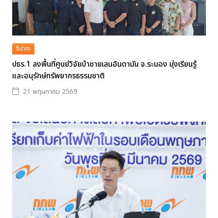
จิปาถะ
ปธร.1 ลงพื้นที่ศูนย์วิจัยป่าชายเลนอันดามัน จ.ระนอง มุ่งเรียนรู้
และอนุรักษ์ทรัพยากรธรรมชาติ
21 พฤษภาคม 2569