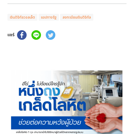
เงินดิจิทัลวอลเล็ต
แอปทางรัฐ
ลงทะเบียนเงินดิจิทัล
แชร์