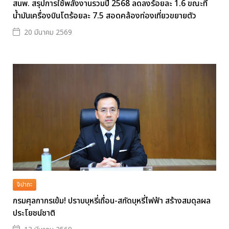
สนพ. สรุปการใช้พลังงานรวมปี 2568 ลดลงร้อยละ 1.6 ขณะที่
น้ำมันเครื่องบินโตร้อยละ 7.5 สอดคล้องท่องเที่ยวขยายตัว
20 มีนาคม 2569
จิปาถะ
กรมศุลกากรเข้ม! ปราบบุหรี่เถื่อน-สกัดบุหรี่ไฟฟ้า สร้างสมดุลผล
ประโยชน์ชาติ