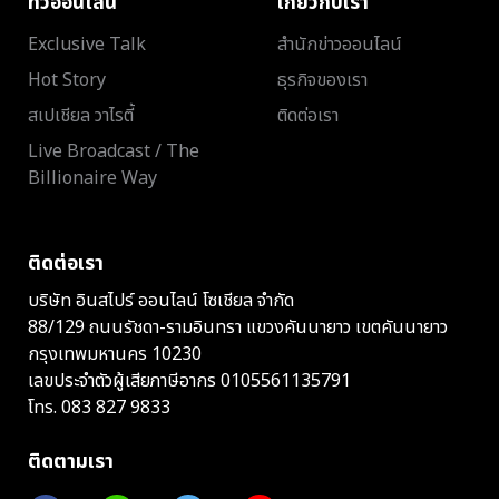
ทีวีออนไลน์
เกี่ยวกับเรา
Exclusive Talk
สำนักข่าวออนไลน์
Hot Story
ธุรกิจของเรา
สเปเชียล วาไรตี้
ติดต่อเรา
Live Broadcast / The
Billionaire Way
ติดต่อเรา
บริษัท อินสไปร์ ออนไลน์ โซเชียล จำกัด
88/129 ถนนรัชดา-รามอินทรา แขวงคันนายาว เขตคันนายาว
กรุงเทพมหานคร 10230
เลขประจำตัวผู้เสียภาษีอากร 0105561135791
โทร.
083 827 9833
ติดตามเรา