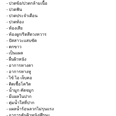
- ปวดข้อ/ปวดกล้ามเนื้อ
- ปวดฟัน
- ปวดประจำเดือน
- ปวดท้อง
- ท้องเสีย
- ท้องผูก/ริดสีดวงทวาร
- ปัสสาวะแสบขัด
- ตกขาว
- เป็นแผล
- ผื่นผิวหนัง
- อาการทางตา
- อาการทางหู
- ไข้ ไอ เจ็บคอ
- ติดเชื้อโควิด
- น้ำมูก คัดจมูก
- มีแผลในปาก
- ตุ่มน้ำใสที่ปาก
- แผลน้ำร้อนลวกไม่รุนแรง
- อาการคันผิวหนัง/ศีรษะ