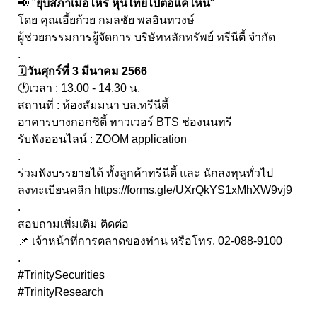
📢 "
ยุบสภาเมื่อไหร่ หุ้นไทยไปต่อแค่ไหน
"
โดย คุณเอี้ยก้วย กมลชัย พลอินทวงษ์
ผู้ช่วยกรรมการผู้จัดการ บริษัทหลักทรัพย์ ทรีนีตี้ จำกัด
.
🗓️
วันศุกร์ที่ 3 มีนาคม 2566
🕐เวลา : 13.00 - 14.30 น.
สถานที่ : ห้องสัมมนา บล.ทรีนีตี้
อาคารบางกอกซิตี้ ทาวเวอร์ BTS ช่องนนทรี
รับฟังออนไลน์ : ZOOM application
.
ร่วมฟังบรรยายได้ ทั้งลูกค้าทรีนีตี้ และ นักลงทุนทั่วไป
ลงทะเบียนคลิก
https://forms.gle/UXrQkYS1xMhXW9vj9
.
สอบถามเพิ่มเติม ติดต่อ
📌 เจ้าหน้าที่การตลาดของท่าน หรือโทร. 02-088-9100
.
#TrinitySecurities
#TrinityResearch