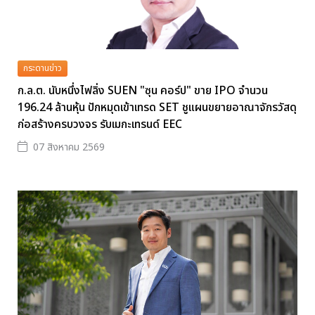
กระดานข่าว
ก.ล.ต. นับหนึ่งไฟลิ่ง SUEN "ซุน คอร์ป" ขาย IPO จำนวน
196.24 ล้านหุ้น ปักหมุดเข้าเทรด SET ชูแผนขยายอาณาจักรวัสดุ
ก่อสร้างครบวงจร รับเมกะเทรนด์ EEC
07 สิงหาคม 2569