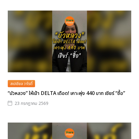
สเปเชียล วาไรตี้
“บัวหลวง” ให้เป้า DELTA เดือด! เคาะพุ่ง 440 บาท เชียร์ “ซื้อ”
23 กรกฎาคม 2569