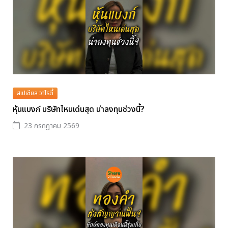
สเปเชียล วาไรตี้
หุ้นแบงก์ บริษัทไหนเด่นสุด น่าลงทุนช่วงนี้?
23 กรกฎาคม 2569