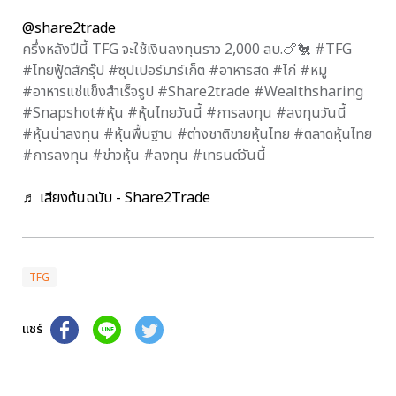
@share2trade
ครึ่งหลังปีนี้ TFG จะใช้เงินลงทุนราว 2,000 ลบ.🍗🐔 #TFG
#ไทยฟู้ดส์กรุ๊ป #ซุปเปอร์มาร์เก็ต #อาหารสด #ไก่ #หมู
#อาหารแช่แข็งสําเร็จรูป #Share2trade #Wealthsharing
#Snapshot#หุ้น #หุ้นไทยวันนี้ #การลงทุน #ลงทุนวันนี้
#หุ้นน่าลงทุน #หุ้นพื้นฐาน #ต่างชาติขายหุ้นไทย #ตลาดหุ้นไทย
#การลงทุน #ข่าวหุ้น #ลงทุน #เทรนด์วันนี้
♬ เสียงต้นฉบับ - Share2Trade
TFG
แชร์