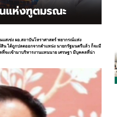
อ ซินแสเข่ง ผอ.สถาบันโหราศาสตร์ พยากรณ์แห่ง
ีสิน ได้ถูกปลดออกจากตำแหน่ง นายกรัฐมนตรีแล้ว ก็จะมี
ลที่จะเข้ามาบริหารงานแทนนาย เศรษฐา มีบุคคลที่น่า