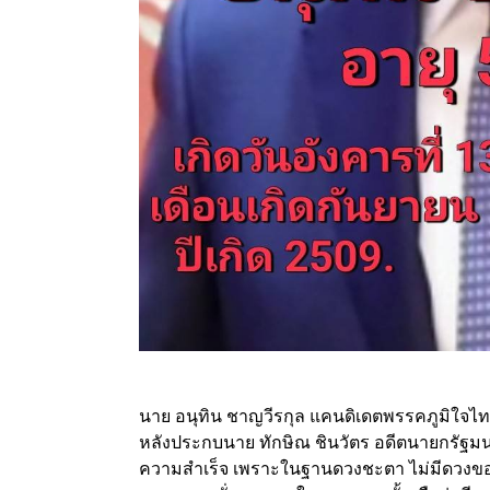
นาย อนุทิน ชาญวีรกุล แคนดิเดตพรรคภูมิใจไท
หลังประกบนาย ทักษิณ ชินวัตร อดีตนายกรัฐมน
ความสำเร็จ เพราะในฐานดวงชะตา ไม่มีดวงของก