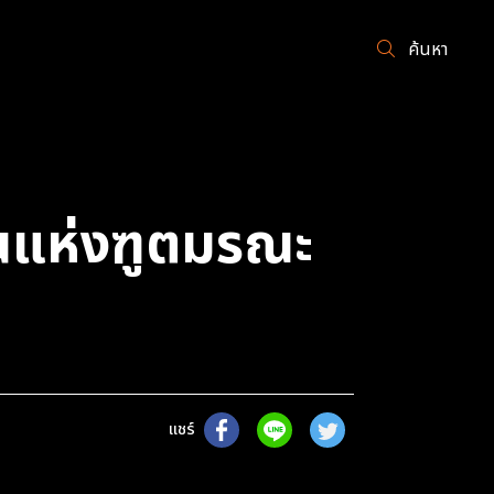
ค้นหา
อนแห่งฑูตมรณะ
แชร์