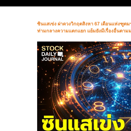
ซินแสเข่ง ผ่าดวงวิกฤตสิงหา 67 เดือนแห่งฑู
ท่ามกลางความแตกแยก แย้มยังมีเรื่องอื่นตา