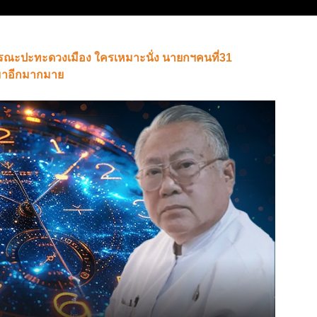
ตมรณะปะทะดวงเมือง ใครเหมาะนั่ง นายกฯคนที่31
มมาอีกมากมาย