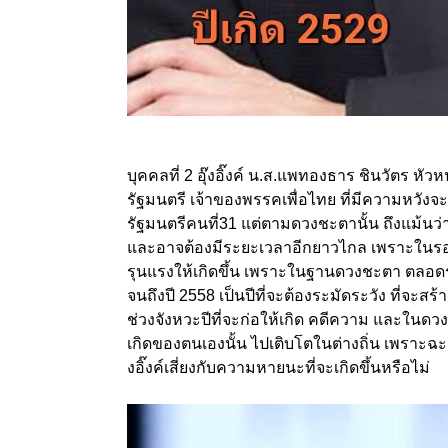
บุคคลที่ 2 อุ๊งอิ๊งค์ น.ส.แพทองธาร ชินวัตร
รัฐมนตรี เจ้าของพรรคเพื่อไทย ที่มีความหวังจะใ
รัฐมนตรีคนที่31 แต่ตามดวงชะตานั้น ถึงแม้นว่า
และอาจต้องมีระยะเวลาอีกยาวไกล เพราะในรอบปี 
รุนแรงให้เกิดขึ้น เพราะในฐานดวงชะตา ตลอดระย
จนถึงปี 2558 เป็นปีที่จะต้องระมัดระวัง ที่จะสร
ช่วงจังหวะปีที่จะก่อให้เกิด คดีความ และในด
เกิดของตนเองนั้น ไปเติบโตในต่างถิ่น เพราะฉะ
งอิ๊งค์เสี่ยงกับความหายนะที่จะเกิดขึ้นหรือไม่