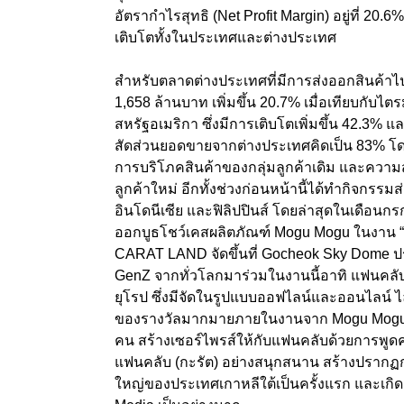
อัตรากำไรสุทธิ (
Net Profit Margin)
อยู่ที่
20.6
เติบโตทั้งในประเทศและต่างประเทศ
สำหรับตลาดต่างประเทศที่มีการส่งออกสินค้าไป
1,658
ล้านบาท เพิ่มขึ้น
20.7%
เมื่อเทียบกับไ
สหรัฐอเมริกา ซึ่งมีการเติบโตเพิ่มขึ้น
42.3%
แ
สัดส่วนยอดขายจากต่างประเทศคิดเป็น 83% โดย
การบริโภคสินค้าของกลุ่มลูกค้าเดิม และคว
ลูกค้าใหม่ อีกทั้งช่วงก่อนหน้านี้ได้ทำกิจกรรมส
อินโดนีเซีย และฟิลิปปินส์ โดยล่าสุดในเดือนก
ออกบูธโชว์เคสผลิตภัณฑ์ Mogu Mogu
ในงาน 
CARAT LAND
จัดขึ้นที่
Gocheok Sky Dome
ปร
GenZ
จากทั่วโลกมาร่วมในงานนี้อาทิ แฟนคลับจา
ยุโรป
ซึ่งมีจัดในรูปแบบออฟไลน์และออนไลน์ 
ของรางวัลมากมายภายในงานจาก Mogu Mog
คน สร้างเซอร์ไพรส์ให้กับแฟนคลับด้วยการพู
แฟนคลับ (กะรัต) อย่างสนุกสนาน สร้างปรากฏการ
ใหญ่ของประเทศเกาหลีใต้เป็นครั้งแรก และเก