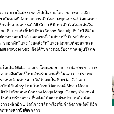
ติมว่า ตลาดในประเทศ เซ็ปเป้มีรายได้จากการขาย
338
ดียวกันของปีก่อนจากการเติบโตของทุกแบรนด์ โดยเฉพาะ
้าวน้ำหอมแบรนด์
All Coco
ที่มีการเติบโตโดดเด่นใน
ณะที่แบรนด์ เซ็ปเป้ บิวติ (
Sappe Beauti)
เติบโตได้ดีใน
่องทางออนไลน์ นอกจากนี้ ในช่วงครึ่งปีแรกได้ออก
อ
“
รสอกหัก” และ “รสคลั่งรัก” และผลิตภัณฑ์คอลลาเจน
uti Powder Stix)
ซึ่งได้รับการตอบรับจากกลุ่มผู้บริโภค
ยให้เป็น Global Brand
โดยนอกจากการเพิ่มช่องทางการ
ะออกผลิตภัณฑ์ใหม่สำหรับตลาดทั้งในและต่างประเทศ
ระเทศค่อนข้างมาก ไม่ว่าจะเป็น
Special Gift
และ
ตกไลน์สินค้ารูปแบบใหม่ภายใต้แบรนด์
Mogu Mogu
ดตัวไปแล้วก่อนหน้าอย่าง
Mogu Mogu Candy
จำนวน
4
เป็นต้น สร้างความตื่นเต้นให้ตลาดต่างประเทศไม่น้อย
ำลังการผลิตอีก
1
ไลน์การผลิต หรือเพิ่มกำลังการผลิตได้อีก
าคต
”
นางสาวปิยจิต
กล่าว