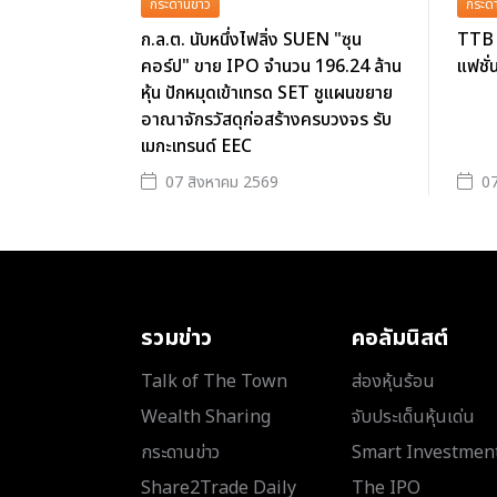
กระดานข่าว
กระดา
ก.ล.ต. นับหนึ่งไฟลิ่ง SUEN "ซุน
TTB 
คอร์ป" ขาย IPO จำนวน 196.24 ล้าน
แฟชั่
หุ้น ปักหมุดเข้าเทรด SET ชูแผนขยาย
อาณาจักรวัสดุก่อสร้างครบวงจร รับ
เมกะเทรนด์ EEC
07 สิงหาคม 2569
07
รวมข่าว
คอลัมนิสต์
Talk of The Town
ส่องหุ้นร้อน
Wealth Sharing
จับประเด็นหุ้นเด่น
กระดานข่าว
Smart Investmen
Share2Trade Daily
The IPO