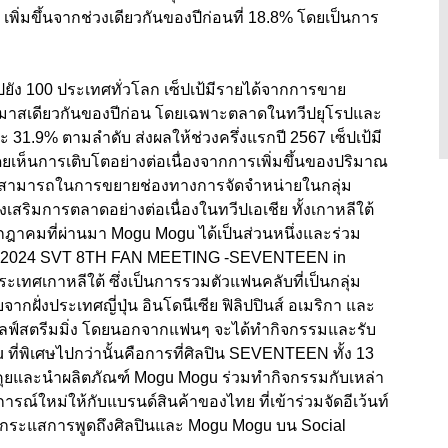
%
เพิ่มขึ้นจากช่วงเดียวกันของปีก่อนที่
18.8%
โดยเป็นการ
ยัง 100
ประเทศทั่วโลก เซ็ปเป้มีรายได้จากการขาย
ตรมาสเดียวกันของปีก่อน โดยเฉพาะตลาดในทวีปยุโรปและ
ละ
31.9%
ตามลำดับ ส่งผลให้ช่วงครึ่งแรกปี 2567 เซ็ปเป้มี
เห็นการเติบโตอย่างต่อเนื่องจากการเพิ่มขึ้นของปริมาณ
ามสามารถในการขยายช่องทางการจัดจำหน่ายในกลุ่ม
่งเสริมการตลาดอย่างต่อเนื่องในทวีปเอเชีย ทั้งเกาหลีใต้
รกฎาคมที่ผ่านมา
Mogu Mogu ได้เป็นส่วนหนึ่งและร่วม
“2024
SVT
8
TH FAN MEETING -SEVENTEEN in
ะเทศเกาหลีใต้ ซึ่งเป็นการรวมตัวแฟนคลับที่เป็นกลุ่ม
กฝั่งประเทศญี่ปุ่น อินโดนีเซีย ฟิลิปปินส์ อเมริกา และ
ไลฟ์สตรีมมิ่ง โดยนอกจากแฟนๆ จะได้ทำกิจกรรมและรับ
u
ที่พิเศษไปกว่านั้นคือการที่
ศิลปิน SEVENTEEN
ทั้ง
13
ดคุยและนำผลิตภัณฑ์
Mogu Mogu
ร่วมทำกิจกรรมกับเหล่า
ณ์ใหม่ให้กับแบรนด์สินค้าของไทย ที่เข้าร่วมจัดอีเว้นท์
ิดกระแสการพูดถึงศิลปินและ
Mogu Mogu
บน
Social