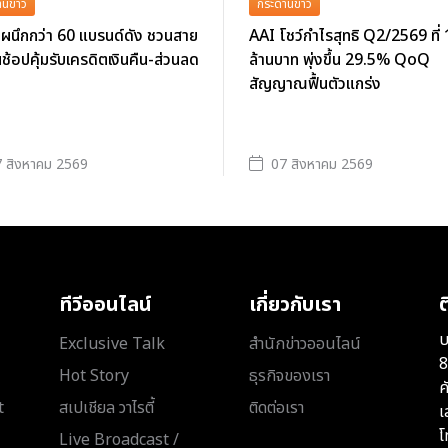
นข่าว
กระดานข่าว
ผนึกกว่า 60 แบรนด์ดัง ชวนสาย
AAI โชว์กำไรสุทธิ Q2/2569 ที่
นช้อปคุ้มรับเครดิตเงินคืน-ส่วนลด
ล้านบาท พุ่งขึ้น 29.5% QoQ
สัญญาณฟื้นตัวแกร่ง
 สิงหาคม 2569
07 สิงหาคม 2569
ทีวีออนไลน์
เกี่ยวกับเรา
ต
บ
Exclusive Talk
สำนักข่าวออนไลน์
8
Hot Story
ธุรกิจของเรา
ค
t
สเปเชียล วาไรตี้
ติดต่อเรา
เ
โ
Live Broadcast /