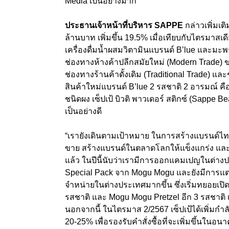
Media
เป็นอย่างมาก
ประธานเจ้าหน้าที่บริหาร
SAPPE
กล่าวเพิ่มเ
ล้านบาท เพิ่มขึ้น
19.5
% เมื่อเทียบกับไตรมาสเ
เครื่องดื่มน้ำผสมวิตามินแบรนด์
B’lue
และมะพร
ช่องทางห้างค้าปลีกสมัยใหม่ (
Modern Trade)
ข
ช่องทางร้านค้าดั้งเดิม (
Traditional Trade)
และช
สินค้าใหม่แบรนด์
B’lue 2
รสชาติ 2 อารมณ์ คื
ชนิดผง เซ็ปเป้ บิวติ พาวเดอร์ สติกซ์ (
Sappe Bea
เป็นอย่างดี
“เรายังเดินตามเป้าหมาย ในการสร้างแบรนด์ไท
ขาย สร้างแบรนด์ในตลาดโลกให้แข็งแกร่ง แล
แล้ว ในปีนี้นับว่าเรามีการออกแคมเปญในต่างป
Special Pack
จาก
Mogu Mogu
และยังมีการแ
จำหน่ายในต่างประเทศมากขึ้น ซึ่งเริ่มทยอยเปิ
รสชาติ และ
Mogu Mogu Pretzel
อีก
3
รสชาติ 
นอกจากนี้ ในไตรมาส
2/2567
เซ็ปเป้ได้เพิ่มก
20-25
% เพื่อรองรับคำสั่งซื้อที่จะเพิ่มขึ้นในอน