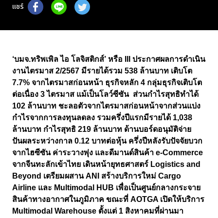
แชร์
‘
บมจ.ทริพเพิล ไอ โลจิสติกส์
’
หรือ
III
ประกาศผลการดำเนิน
งานไตรมาส
2/2567
มีรายได้รวม
538
ล้านบาท เติบโต
7.7%
จากไตรมาสก่อนหน้า ธุรกิจหลัก
4
กลุ่มธุรกิจเติบโต
ต่อเนื่อง
3
ไตรมาส แม้เป็นโลว์ซีซัน ส่วนกำไรสุทธิทำได้
102
ล้านบาท ชะลอตัวจากไตรมาสก่อนหน้าจากส่วนแบ่ง
กำไรจากการลงทุนลดลง รวมครึ่งปีแรกมีรายได้
1,038
ล้านบาท กำไรสุทธิ
219
ล้านบาท ด้านบอร์ดอนุมัติจ่าย
ปันผลระหว่างกาล
0.12
บาทต่อหุ้น ครึ่งปีหลังรับปัจจัยบวก
จากไฮซีซัน ค่าระวางพุ่ง และดีมานด์สินค้า
e-Commerce
จากจีนทะลักเข้าไทย เดินหน้ายุทธศาสตร์
Logistics and
Beyond
เตรียมผสาน
ANI
สร้างบริการใหม่
Cargo
Airline
และ
Multimodal HUB
เพื่อเป็นศูนย์กลางกระจาย
สินค้าทางอากาศในภูมิภาค ขณะที่
AOTGA
เปิดให้บริการ
Multimodal Warehouse
ตั้งแต่
1
สิงหาคมที่ผ่านมา