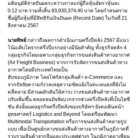
มติอนุมัติจ่ายปันผลระหว่างกาลแก่ผู้ถือหุ้นอัตราหุ้นละ
0.12 บาท รวมทั้งสิ้น 93,930,374.40
บาท โดยกำหนดราย
ชื่อผู้ถือหุ้นที่มีสิทธิรับเงินปันผล (
Record Date
) ในวันที่
21
สิงหาคม
2567
นายทิพย์
กล่าวถึงผลการดำเนินงานครึ่งปีหลัง 2567
มีแนว
โน้มเติบโตจากครึ่งปีแรกอย่างมีนัยสำคัญ ทั้งธุรกิจหลัก
4
กลุ่มธุรกิจ
โดยเฉพาะกลุ่มธุรกิจการขนส่งสินค้าทางอากาศ
(
Air Freight Business)
จากการรับจัดการขนส่งสินค้าทาง
อากาศโดยมีประเทศไทยเป็น
ฮับของภูมิภาค โดยโฟกัสกลุ่มสินค้า
e-Commerce
และ
จากปัจจัยความกังวลเหตุความขัดแย้งในทะเลแดงที่ยังไม่
คลี่คลาย มีส่วนผลักดันให้ค่าระวางขนส่งสินค้าทางอากาศ
ปรับเพิ่มขึ้น ตลอดจนปัจจัยบวกจากช่วงครึ่งปีหลังที่เป็นไฮซี
ซัน ดังนั้นแผนธุรกิจครึ่งปีหลังของบริษัทฯ ยังคงเดินหน้า
ยุทธศาสตร์
Logistics and Beyond
โดยเตรียมพัฒนา
Multimodal Transportation
หรือการขนส่งสินค้าหลายรูป
แบบ เพื่อเป็นศูนย์กลางขนส่งสินค้าทางอากาศในภูมิภาคที่
รวบรวมสินค้าจากจีนและประเทศต่างๆ ในภูมิภาคอาเซียน