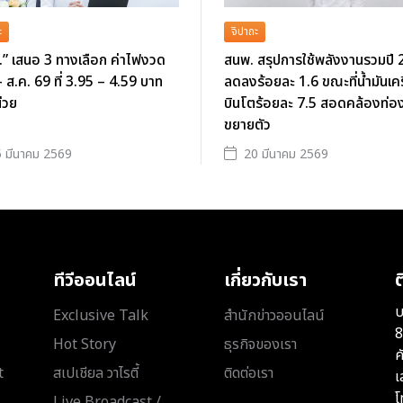
ะ
จิปาถะ
” เสนอ 3 ทางเลือก ค่าไฟงวด
สนพ. สรุปการใช้พลังงานรวมปี
- ส.ค. 69 ที่ 3.95 – 4.59 บาท
ลดลงร้อยละ 1.6 ขณะที่น้ำมันเคร
่วย
บินโตร้อยละ 7.5 สอดคล้องท่องเ
ขยายตัว
 มีนาคม 2569
20 มีนาคม 2569
ทีวีออนไลน์
เกี่ยวกับเรา
ต
บ
Exclusive Talk
สำนักข่าวออนไลน์
8
Hot Story
ธุรกิจของเรา
ค
t
สเปเชียล วาไรตี้
ติดต่อเรา
เ
โ
Live Broadcast /