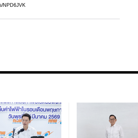
ews/NPD6JVK