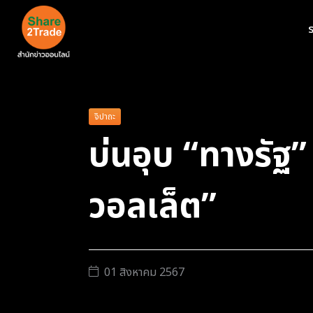
ร
จิปาถะ
บ่นอุบ “ทางรัฐ” ล
วอลเล็ต”
01 สิงหาคม 2567