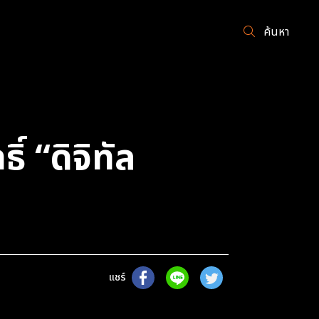
ค้นหา
ิ์ “ดิจิทัล
แชร์