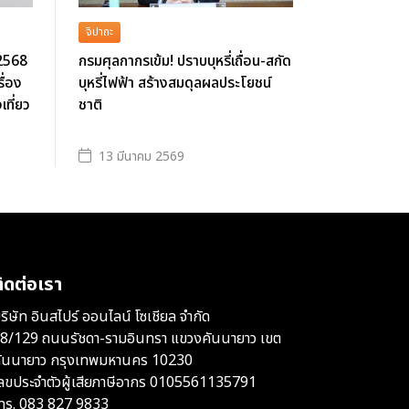
จิปาถะ
 2568
กรมศุลกากรเข้ม! ปราบบุหรี่เถื่อน-สกัด
ื่อง
บุหรี่ไฟฟ้า สร้างสมดุลผลประโยชน์
ที่ยว
ชาติ
13 มีนาคม 2569
ิดต่อเรา
ริษัท อินสไปร์ ออนไลน์ โซเชียล จำกัด
8/129 ถนนรัชดา-รามอินทรา แขวงคันนายาว เขต
ันนายาว กรุงเทพมหานคร 10230
ลขประจำตัวผู้เสียภาษีอากร 0105561135791
ทร.
083 827 9833