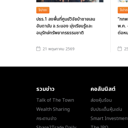
จิปาถะ
จิปาถ
ปธร.1 ลงพื้นที่ศูนย์วิจัยป่าชายเลน
“กกพ.
อันดามัน จ.ระนอง มุ่งเรียนรู้และ
พ.ค. 
อนุรักษ์ทรัพยากรธรรมชาติ
ต่อหน
21 พฤษภาคม 2569
25
รวมข่าว
คอลัมนิสต์
Talk of The Town
ส่องหุ้นร้อน
Wealth Sharing
จับประเด็นหุ้นเด่น
กระดานข่าว
Smart Investmen
Share2Trade Daily
The IPO