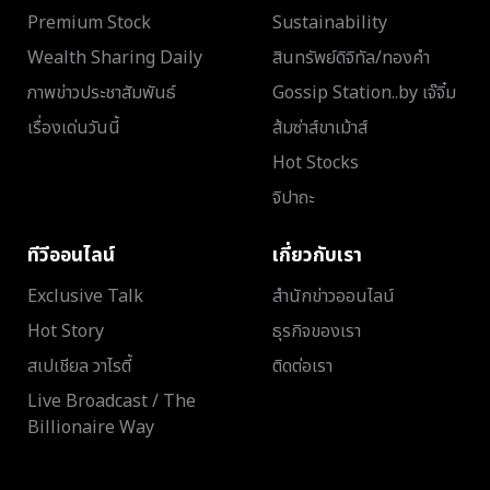
Premium Stock
Sustainability
Wealth Sharing Daily
สินทรัพย์ดิจิทัล/ทองคำ
ภาพข่าวประชาสัมพันธ์
Gossip Station..by เจ๊จิ๋ม
เรื่องเด่นวันนี้
ส้มซ่าส์ขาเม้าส์
Hot Stocks
จิปาถะ
ทีวีออนไลน์
เกี่ยวกับเรา
Exclusive Talk
สำนักข่าวออนไลน์
Hot Story
ธุรกิจของเรา
สเปเชียล วาไรตี้
ติดต่อเรา
Live Broadcast / The
Billionaire Way