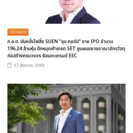
กระดานข่าว
ก.ล.ต. นับหนึ่งไฟลิ่ง SUEN "ซุน คอร์ป" ขาย IPO จำนวน
196.24 ล้านหุ้น ปักหมุดเข้าเทรด SET ชูแผนขยายอาณาจักรวัสดุ
ก่อสร้างครบวงจร รับเมกะเทรนด์ EEC
07 สิงหาคม 2569