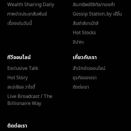
Wealth Sharing Daily
สินทรัพย์ดิจิทัล/ทองคำ
ภาพข่าวประชาสัมพันธ์
Gossip Station..by เจ๊จิ๋ม
เรื่องเด่นวันนี้
ส้มซ่าส์ขาเม้าส์
Hot Stocks
จิปาถะ
ทีวีออนไลน์
เกี่ยวกับเรา
Exclusive Talk
สำนักข่าวออนไลน์
Hot Story
ธุรกิจของเรา
สเปเชียล วาไรตี้
ติดต่อเรา
Live Broadcast / The
Billionaire Way
ติดต่อเรา