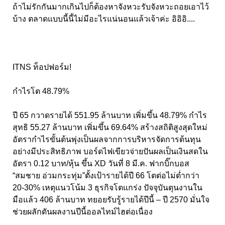
ถ้าไม่รักกันมากเกินไปก็ต้องหาจังหวะรับจังหวะถอยเอาไว้
บ้าง ตลาดแบบนี้นี้ไม่มีอะไรแน่นอนแล้วเจ้าค่ะ อิอิอิ....
ITNS ท็อปฟอร์ม!
กำไรโต 48.79%
ปี 65 กวาดรายได้ 551.95 ล้านบาท เพิ่มขึ้น 48.79% กำไร
สุทธิ 55.27 ล้านบาท เพิ่มขึ้น 69.64% สร้างสถิติสูงสุดใหม่
อัตรากำไรขั้นต้นพุ่งเป็นผลจากการบริหารจัดการต้นทุน
อย่างมีประสิทธิภาพ บอร์ดไฟเขียวจ่ายปันผลเป็นเงินสดใน
อัตรา 0.12 บาท/หุ้น ขึ้น XD วันที่ 8 มี.ค. ฟากบิ๊กบอส
“สมชาย อ่วมกระทุ่ม”ตั้งเป้ารายได้ปี 66 โตต่อไม่ต่ำกว่า
20-30% เหตุแนวโน้ม 3 ธุรกิจโตแกร่ง ปัจจุบันตุนงานใน
มือแล้ว 406 ล้านบาท ทยอยรับรู้รายได้ปีนี้ – ปี 2570 มั่นใจ
ช่วยผลักดันผลงานปีนี้ออลไทม์ไฮต่อเนื่อง