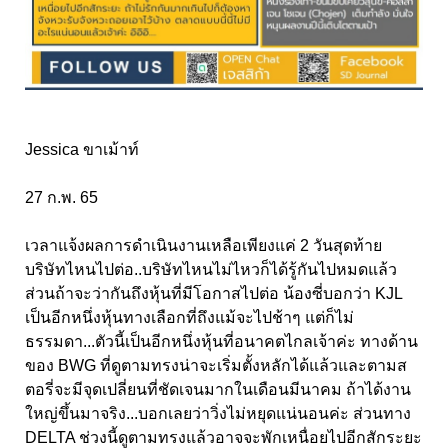
Jessica ขาเม้าท์
27 ก.พ. 65
เวลาแจ้งผลการดำเนินงานเหลือเพียงแค่ 2 วันสุดท้าย
บริษัทไหนไปต่อ..บริษัทไหนไม่ไหวก็ได้รู้กันไปหมดแล้ว
ส่วนถ้าจะว่ากันถึงหุ้นที่มีโอกาสไปต่อ น้องซี่บอกว่า KJL
เป็นอีกหนึ่งหุ้นทางเลือกที่ถึงแม้จะไปช้าๆ แต่ก็ไม่
ธรรมดา...ตัวนี้เป็นอีกหนึ่งหุ้นที่อนาคตไกลเจ้าค่ะ ทางด้าน
ของ BWG ที่ดูตามทรงน่าจะเริ่มตั้งหลักได้แล้วและตามส
ตอรี่จะมีจุดเปลี่ยนที่ชัดเจนมากในเดือนมีนาคม ถ้าได้งาน
ใหญ่ขึ้นมาจริง...บอกเลยว่าวิ่งไม่หยุดแน่นอนค่ะ ส่วนทาง
DELTA ช่วงนี้ดูตามทรงแล้วอาจจะพักเหนื่อยไปอีกสักระยะ